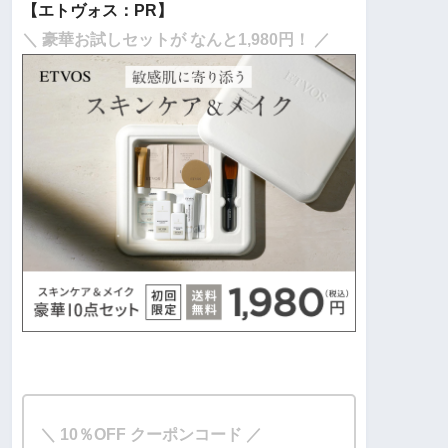
【エトヴォス：PR】
＼ 豪華お試しセットが なんと1,980円！ ／
＼ 10％OFF クーポンコード ／