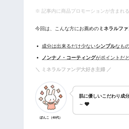
※ 記事内に商品プロモーションが含まれ
今回は、こんな方にお薦めの
ミネラルファ
成分は出来るだけ少ない
シンプル
なも
ノンナノ・コーティング
がポイントだ
＼ ミネラルファンデ大好き主婦 ／
肌に優しいこだわり成
～
ぽんこ（40代）