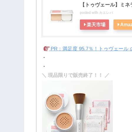
【トゥヴェール】ミネ
posted with
カエレバ
楽天市場
Ama
PR：満足度 95.7％！トゥヴェー
・
・
＼ 現品限りで販売終了！！ ／